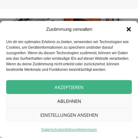
Beitragsnavigation
NÄCHSTER
Zustimmung verwalten
Betreuungskraft (m/w/d) für unsere
Nächster
Tagespflege
Beitrag:
Um dir ein optimales Erlebnis zu bieten, verwenden wir Technologien wie
Cookies, um Geräteinformationen zu speichern und/oder darauf
zuzugreifen. Wenn du diesen Technologien zustimmst, können wir Daten
wie das Surfverhalten oder eindeutige IDs auf dieser Website verarbeiten.
Datenschutz
Stolz präsentiert von WordPress
Wenn du deine Zustimmung nicht erteilst oder zurückziehst, können
bestimmte Merkmale und Funktionen beeinträchtigt werden.
AKZEPTIEREN
ABLEHNEN
EINSTELLUNGEN ANSEHEN
Datenschutzerklärung
Impressum