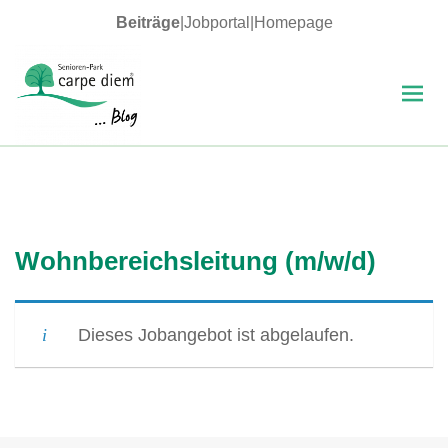
Beiträge
|
Jobportal
|
Homepage
MENÜ
UND
WIDGETS
carpe diem Blog
Wohnbereichsleitung (m/w/d)
Dieses Jobangebot ist abgelaufen.