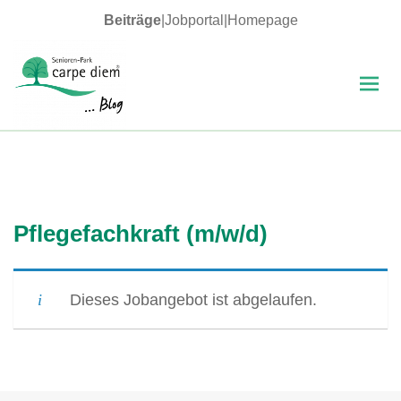
Beiträge
|
Jobportal
|
Homepage
MENÜ
UND
WIDGETS
carpe diem Blog
Pflegefachkraft (m/w/d)
Dieses Jobangebot ist abgelaufen.