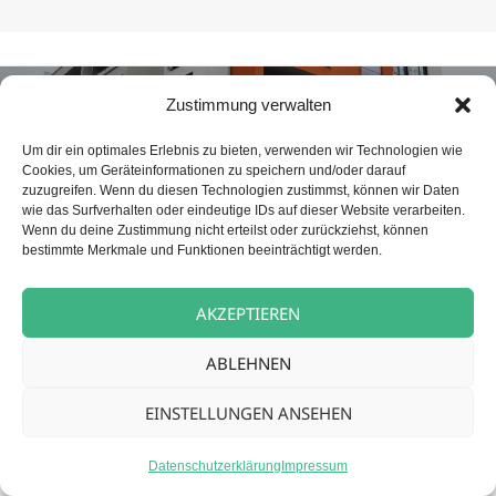
Beitragsnavigation
NÄCHSTER
Zustimmung verwalten
Betreuungskraft (m/w/d) für unsere
Nächster
Tagespflege
Beitrag:
Um dir ein optimales Erlebnis zu bieten, verwenden wir Technologien wie
Cookies, um Geräteinformationen zu speichern und/oder darauf
zuzugreifen. Wenn du diesen Technologien zustimmst, können wir Daten
wie das Surfverhalten oder eindeutige IDs auf dieser Website verarbeiten.
Datenschutz
Stolz präsentiert von WordPress
Wenn du deine Zustimmung nicht erteilst oder zurückziehst, können
bestimmte Merkmale und Funktionen beeinträchtigt werden.
AKZEPTIEREN
ABLEHNEN
EINSTELLUNGEN ANSEHEN
Datenschutzerklärung
Impressum