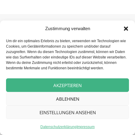
Zustimmung verwalten
Beitragsnavigation
Um dir ein optimales Erlebnis zu bieten, verwenden wir Technologien wie
NÄCHSTER
Cookies, um Geräteinformationen zu speichern und/oder darauf
Betreuungskraft (m/w/d) für unsere
Nächster
zuzugreifen. Wenn du diesen Technologien zustimmst, können wir Daten
Tagespflege
wie das Surfverhalten oder eindeutige IDs auf dieser Website verarbeiten.
Beitrag:
Wenn du deine Zustimmung nicht erteilst oder zurückziehst, können
bestimmte Merkmale und Funktionen beeinträchtigt werden.
Datenschutz
Stolz präsentiert von WordPress
AKZEPTIEREN
ABLEHNEN
EINSTELLUNGEN ANSEHEN
Datenschutzerklärung
Impressum