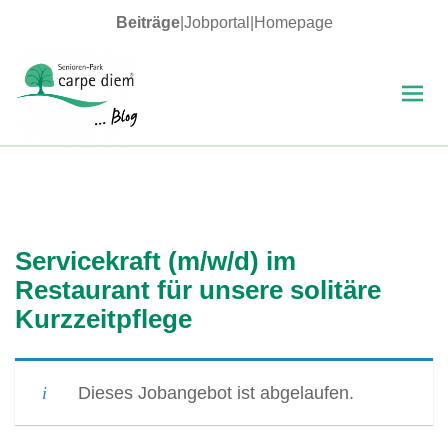
Beiträge
|
Jobportal
|
Homepage
MENÜ
UND
WIDGETS
carpe diem Blog
Servicekraft (m/w/d) im
Restaurant für unsere solitäre
Kurzzeitpflege
Dieses Jobangebot ist abgelaufen.