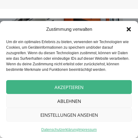
Beitragsnavigation
NÄCHSTER
Zustimmung verwalten
Betreuungskraft (m/w/d) für unsere
Nächster
Tagespflege
Beitrag:
Um dir ein optimales Erlebnis zu bieten, verwenden wir Technologien wie
Cookies, um Geräteinformationen zu speichern und/oder darauf
zuzugreifen. Wenn du diesen Technologien zustimmst, können wir Daten
wie das Surfverhalten oder eindeutige IDs auf dieser Website verarbeiten.
Datenschutz
Stolz präsentiert von WordPress
Wenn du deine Zustimmung nicht erteilst oder zurückziehst, können
bestimmte Merkmale und Funktionen beeinträchtigt werden.
AKZEPTIEREN
ABLEHNEN
EINSTELLUNGEN ANSEHEN
Datenschutzerklärung
Impressum