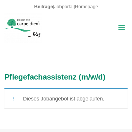
Beiträge
|
Jobportal
|
Homepage
MENÜ
UND
WIDGETS
carpe diem Blog
Pflegefachassistenz (m/w/d)
Dieses Jobangebot ist abgelaufen.