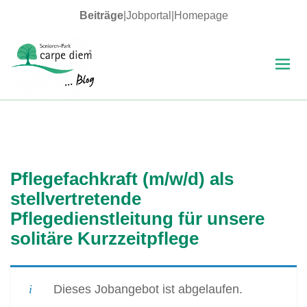
Beiträge
|
Jobportal
|
Homepage
MENÜ
UND
WIDGETS
carpe diem Blog
Pflegefachkraft (m/w/d) als
stellvertretende
Pflegedienstleitung für unsere
solitäre Kurzzeitpflege
Dieses Jobangebot ist abgelaufen.