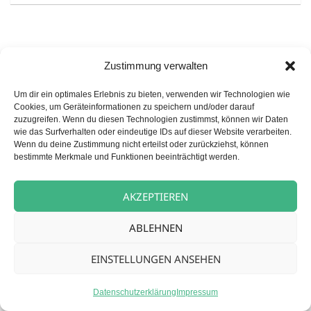
Zustimmung verwalten
Um dir ein optimales Erlebnis zu bieten, verwenden wir Technologien wie
Cookies, um Geräteinformationen zu speichern und/oder darauf
Beitragsnavigation
NÄCHSTER
zuzugreifen. Wenn du diesen Technologien zustimmst, können wir Daten
Betreuungskraft (m/w/d) für unsere
wie das Surfverhalten oder eindeutige IDs auf dieser Website verarbeiten.
Nächster
Wenn du deine Zustimmung nicht erteilst oder zurückziehst, können
Tagespflege
Beitrag:
bestimmte Merkmale und Funktionen beeinträchtigt werden.
AKZEPTIEREN
Datenschutz
Stolz präsentiert von WordPress
ABLEHNEN
EINSTELLUNGEN ANSEHEN
Datenschutzerklärung
Impressum