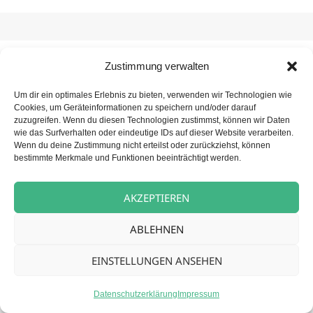
Zustimmung verwalten
Beitragsnavigation
NÄCHSTER
Betreuungskraft (m/w/d) für unsere
Nächster
Um dir ein optimales Erlebnis zu bieten, verwenden wir Technologien wie
Tagespflege
Cookies, um Geräteinformationen zu speichern und/oder darauf
Beitrag:
zuzugreifen. Wenn du diesen Technologien zustimmst, können wir Daten
wie das Surfverhalten oder eindeutige IDs auf dieser Website verarbeiten.
Wenn du deine Zustimmung nicht erteilst oder zurückziehst, können
bestimmte Merkmale und Funktionen beeinträchtigt werden.
Datenschutz
Stolz präsentiert von WordPress
AKZEPTIEREN
ABLEHNEN
EINSTELLUNGEN ANSEHEN
Datenschutzerklärung
Impressum