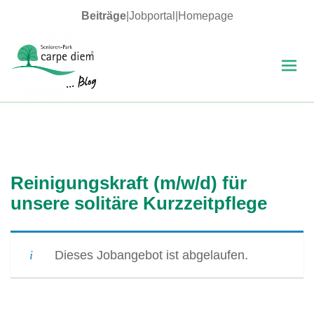
Beiträge
|
Jobportal
|
Homepage
MENÜ
UND
WIDGETS
carpe diem Blog
Reinigungskraft (m/w/d) für
unsere solitäre Kurzzeitpflege
Dieses Jobangebot ist abgelaufen.