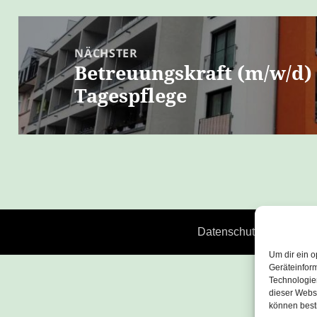
Beitragsnavigation
NÄCHSTER
Betreuungskraft (m/w/d)
Nächster
Tagespflege
Beitrag:
Datenschutz
Stolz pr
Um dir ein o
Geräteinfor
Technologien
dieser Websi
können best