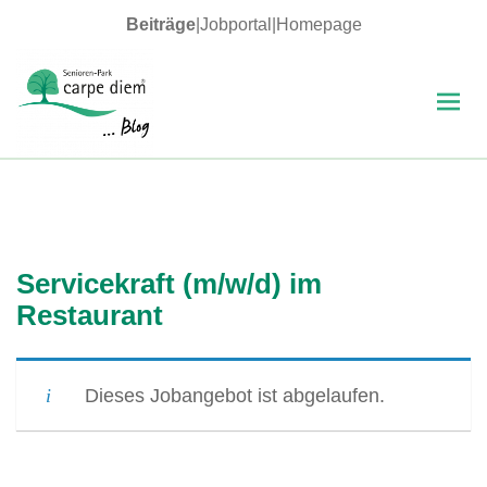
Beiträge
|
Jobportal
|
Homepage
MENÜ
UND
WIDGETS
carpe diem Blog
Servicekraft (m/w/d) im
Restaurant
Dieses Jobangebot ist abgelaufen.