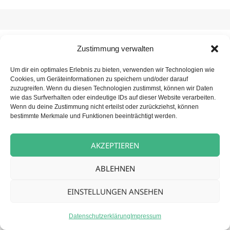
Zustimmung verwalten
Beitragsnavigation
NÄCHSTER
Betreuungskraft (m/w/d) für unsere
Nächster
Um dir ein optimales Erlebnis zu bieten, verwenden wir Technologien wie
Tagespflege
Cookies, um Geräteinformationen zu speichern und/oder darauf
Beitrag:
zuzugreifen. Wenn du diesen Technologien zustimmst, können wir Daten
wie das Surfverhalten oder eindeutige IDs auf dieser Website verarbeiten.
Wenn du deine Zustimmung nicht erteilst oder zurückziehst, können
bestimmte Merkmale und Funktionen beeinträchtigt werden.
Datenschutz
Stolz präsentiert von WordPress
AKZEPTIEREN
ABLEHNEN
EINSTELLUNGEN ANSEHEN
Datenschutzerklärung
Impressum