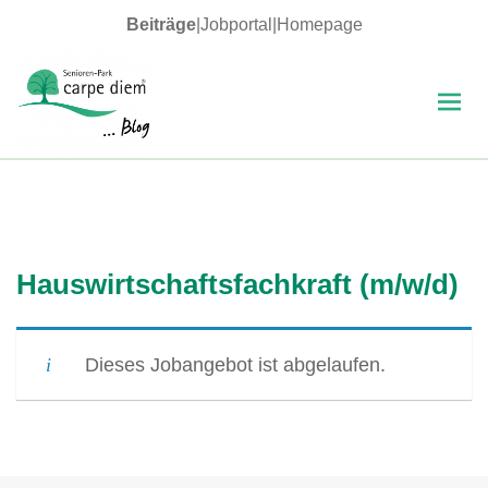
Beiträge
|
Jobportal
|
Homepage
MENÜ
UND
WIDGETS
carpe diem Blog
Hauswirtschaftsfachkraft (m/w/d)
Dieses Jobangebot ist abgelaufen.