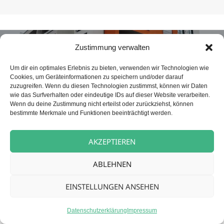
Beitragsnavigation
NÄCHSTER
Zustimmung verwalten
Betreuungskraft (m/w/d) für unsere
Nächster
Tagespflege
Beitrag:
Um dir ein optimales Erlebnis zu bieten, verwenden wir Technologien wie
Cookies, um Geräteinformationen zu speichern und/oder darauf
zuzugreifen. Wenn du diesen Technologien zustimmst, können wir Daten
wie das Surfverhalten oder eindeutige IDs auf dieser Website verarbeiten.
Datenschutz
Stolz präsentiert von WordPress
Wenn du deine Zustimmung nicht erteilst oder zurückziehst, können
bestimmte Merkmale und Funktionen beeinträchtigt werden.
AKZEPTIEREN
ABLEHNEN
EINSTELLUNGEN ANSEHEN
Datenschutzerklärung
Impressum