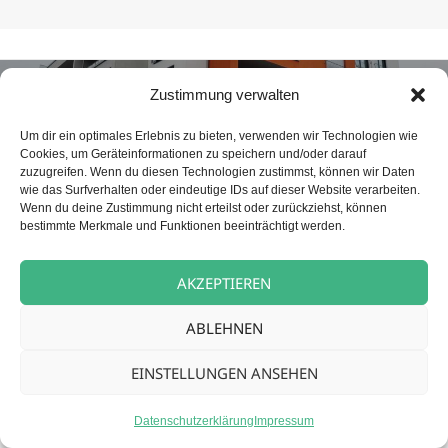
Beitragsnavigation
NÄCHSTER
Zustimmung verwalten
Betreuungskraft (m/w/d) für unsere
Nächster
Tagespflege
Beitrag:
Um dir ein optimales Erlebnis zu bieten, verwenden wir Technologien wie
Cookies, um Geräteinformationen zu speichern und/oder darauf
zuzugreifen. Wenn du diesen Technologien zustimmst, können wir Daten
wie das Surfverhalten oder eindeutige IDs auf dieser Website verarbeiten.
Datenschutz
Stolz präsentiert von WordPress
Wenn du deine Zustimmung nicht erteilst oder zurückziehst, können
bestimmte Merkmale und Funktionen beeinträchtigt werden.
AKZEPTIEREN
ABLEHNEN
EINSTELLUNGEN ANSEHEN
Datenschutzerklärung
Impressum