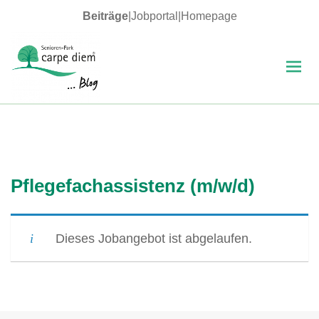
Beiträge
|
Jobportal
|
Homepage
MENÜ
UND
WIDGETS
carpe diem Blog
Pflegefachassistenz (m/w/d)
Dieses Jobangebot ist abgelaufen.