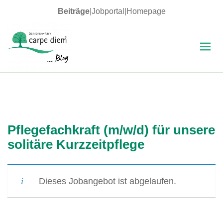
Beiträge
|
Jobportal
|
Homepage
MENÜ
UND
WIDGETS
carpe diem Blog
Pflegefachkraft (m/w/d) für unsere
solitäre Kurzzeitpflege
Dieses Jobangebot ist abgelaufen.