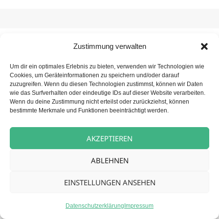
Zustimmung verwalten
Beitragsnavigation
NÄCHSTER
Betreuungskraft (m/w/d) für unsere
Nächster
Um dir ein optimales Erlebnis zu bieten, verwenden wir Technologien wie
Tagespflege
Cookies, um Geräteinformationen zu speichern und/oder darauf
Beitrag:
zuzugreifen. Wenn du diesen Technologien zustimmst, können wir Daten
wie das Surfverhalten oder eindeutige IDs auf dieser Website verarbeiten.
Wenn du deine Zustimmung nicht erteilst oder zurückziehst, können
bestimmte Merkmale und Funktionen beeinträchtigt werden.
Datenschutz
Stolz präsentiert von WordPress
AKZEPTIEREN
ABLEHNEN
EINSTELLUNGEN ANSEHEN
Datenschutzerklärung
Impressum