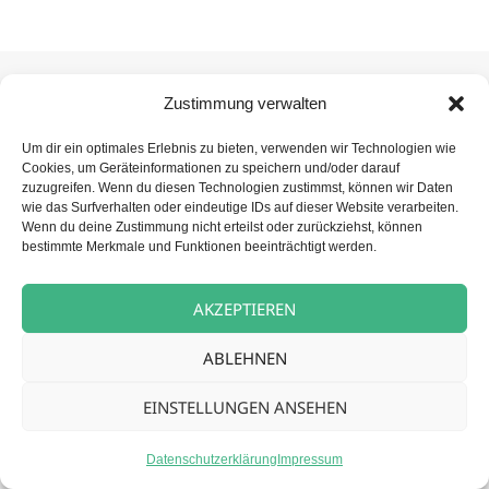
Zustimmung verwalten
Beitragsnavigation
Um dir ein optimales Erlebnis zu bieten, verwenden wir Technologien wie
NÄCHSTER
Cookies, um Geräteinformationen zu speichern und/oder darauf
Betreuungskraft (m/w/d) für unsere
Nächster
zuzugreifen. Wenn du diesen Technologien zustimmst, können wir Daten
Tagespflege
wie das Surfverhalten oder eindeutige IDs auf dieser Website verarbeiten.
Beitrag:
Wenn du deine Zustimmung nicht erteilst oder zurückziehst, können
bestimmte Merkmale und Funktionen beeinträchtigt werden.
Datenschutz
Stolz präsentiert von WordPress
AKZEPTIEREN
ABLEHNEN
EINSTELLUNGEN ANSEHEN
Datenschutzerklärung
Impressum