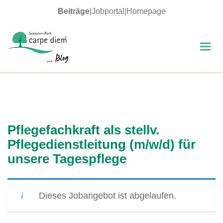
Beiträge
|
Jobportal
|
Homepage
MENÜ
UND
WIDGETS
carpe diem Blog
Pflegefachkraft als stellv.
Pflegedienstleitung (m/w/d) für
unsere Tagespflege
Dieses Jobangebot ist abgelaufen.