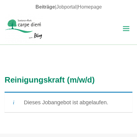
Beiträge
|
Jobportal
|
Homepage
MENÜ
UND
WIDGETS
carpe diem Blog
Reinigungskraft (m/w/d)
Dieses Jobangebot ist abgelaufen.