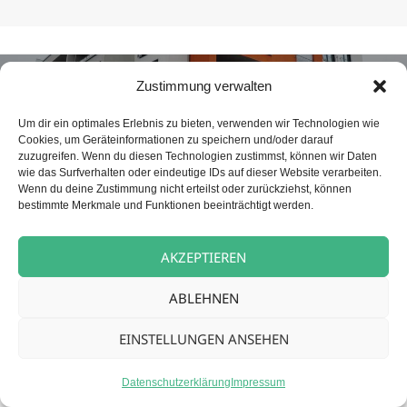
Beitragsnavigation
NÄCHSTER
Zustimmung verwalten
Betreuungskraft (m/w/d) für unsere
Nächster
Tagespflege
Beitrag:
Um dir ein optimales Erlebnis zu bieten, verwenden wir Technologien wie
Cookies, um Geräteinformationen zu speichern und/oder darauf
zuzugreifen. Wenn du diesen Technologien zustimmst, können wir Daten
wie das Surfverhalten oder eindeutige IDs auf dieser Website verarbeiten.
Datenschutz
Stolz präsentiert von WordPress
Wenn du deine Zustimmung nicht erteilst oder zurückziehst, können
bestimmte Merkmale und Funktionen beeinträchtigt werden.
AKZEPTIEREN
ABLEHNEN
EINSTELLUNGEN ANSEHEN
Datenschutzerklärung
Impressum