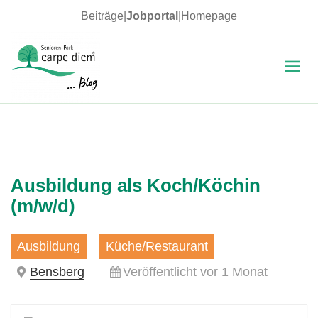
Beiträge
|
Jobportal
|
Homepage
MENÜ
UND
WIDGETS
carpe diem Blog
Ausbildung als Koch/Köchin
(m/w/d)
Ausbildung
Küche/Restaurant
Bensberg
Veröffentlicht vor 1 Monat