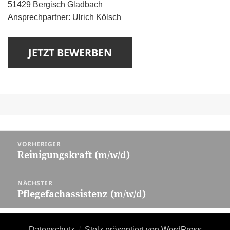
51429 Bergisch Gladbach
Ansprechpartner: Ulrich Kölsch
Beitragsnavigation
VORHERIGER
Reinigungskraft (m/w/d)
Vorheriger
Beitrag:
NÄCHSTER
Pflegefachassistenz (m/w/d)
Nächster
Beitrag:
Datenschutz
Stolz präsentiert von WordPress