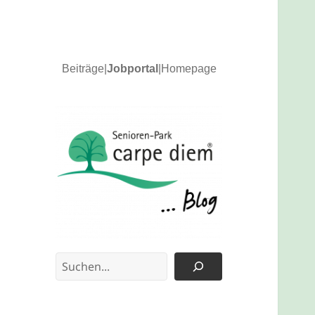
Beiträge
|
Jobportal
|
Homepage
News und Updates
carpe diem Blog
Suchen