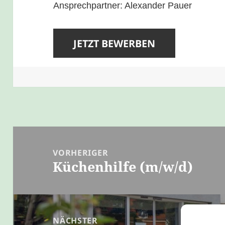
Ansprechpartner: Alexander Pauer
Beitragsnavigation
VORHERIGER
Küchenhilfe (m/w/d)
Vorheriger
Beitrag:
NÄCHSTER