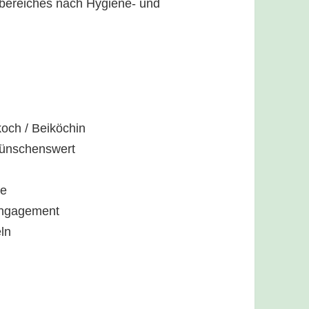
sbereiches nach Hygiene- und
och / Beiköchin
wünschenswert
se
 Engagement
ln