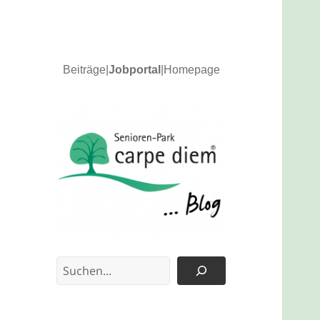
Beiträge
|
Jobportal
|
Homepage
News und Updates
carpe diem Blog
Suchen