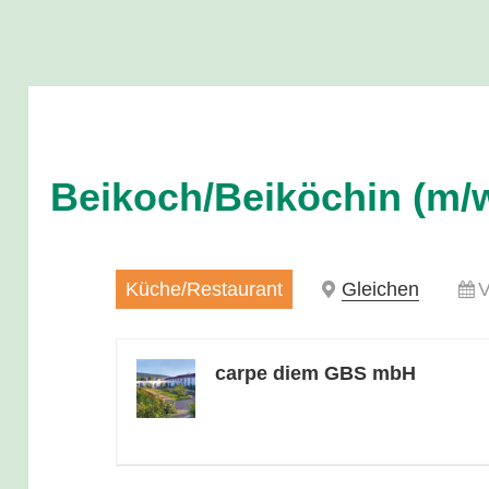
Beikoch/Beiköchin (m/
Küche/Restaurant
Gleichen
V
carpe diem GBS mbH