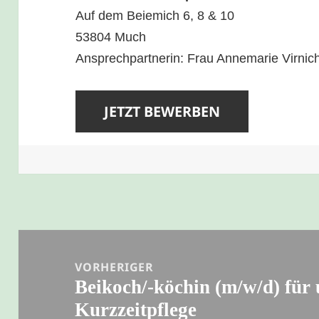
Auf dem Beiemich 6, 8 & 10
53804 Much
Ansprechpartnerin: Frau Annemarie Virnic
Beitragsnavigation
VORHERIGER
Beikoch/-köchin (m/w/d) für 
Vorheriger
Kurzzeitpflege
Beitrag: