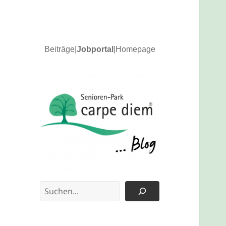
Beiträge
|
Jobportal
|
Homepage
News und Updates
carpe diem Blog
Suchen