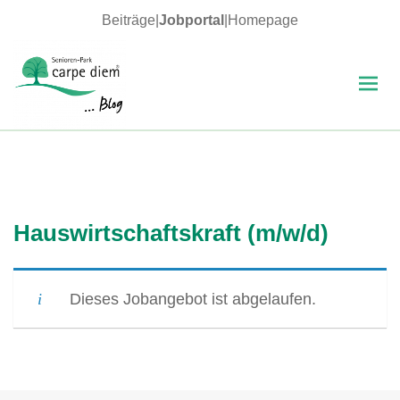
Beiträge
|
Jobportal
|
Homepage
MENÜ
UND
WIDGETS
carpe diem Blog
Hauswirtschaftskraft (m/w/d)
Dieses Jobangebot ist abgelaufen.