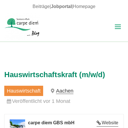
Beiträge
|
Jobportal
|
Homepage
MENÜ
UND
WIDGETS
carpe diem Blog
Hauswirtschaftskraft (m/w/d)
Hauswirtschaft
Aachen
Veröffentlicht vor 1 Monat
carpe diem GBS mbH
Website