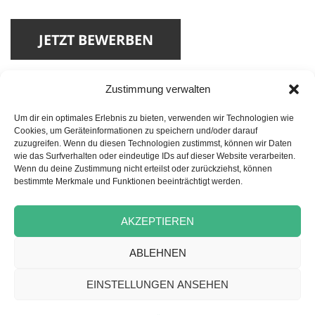
Zustimmung verwalten
Um dir ein optimales Erlebnis zu bieten, verwenden wir Technologien wie
Cookies, um Geräteinformationen zu speichern und/oder darauf
zuzugreifen. Wenn du diesen Technologien zustimmst, können wir Daten
Beitragsnavigation
wie das Surfverhalten oder eindeutige IDs auf dieser Website verarbeiten.
VORHERIGER
Wenn du deine Zustimmung nicht erteilst oder zurückziehst, können
Pflegefachkraft (m/w/d) als
Vorheriger
bestimmte Merkmale und Funktionen beeinträchtigt werden.
stellvertretende Wohnbereichsleitung
Beitrag:
AKZEPTIEREN
NÄCHSTER
Pflegefachkraft (m/w/d) als stellv.
Nächster
ABLEHNEN
Pflegedienstleitung – ambulant
Beitrag:
EINSTELLUNGEN ANSEHEN
Datenschutz
Stolz präsentiert von WordPress