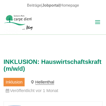
Beiträge
|
Jobportal
|
Homepage
MENÜ
UND
WIDGETS
carpe diem Blog
INKLUSION: Hauswirtschaftskraft
(m/w/d)
Inklusion
Hellenthal
Veröffentlicht vor 1 Monat