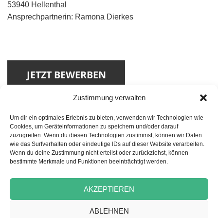
53940 Hellenthal
Ansprechpartnerin: Ramona Dierkes
Zustimmung verwalten
Um dir ein optimales Erlebnis zu bieten, verwenden wir Technologien wie
Cookies, um Geräteinformationen zu speichern und/oder darauf
zuzugreifen. Wenn du diesen Technologien zustimmst, können wir Daten
wie das Surfverhalten oder eindeutige IDs auf dieser Website verarbeiten.
Wenn du deine Zustimmung nicht erteilst oder zurückziehst, können
Beitragsnavigation
VORHERIGER
bestimmte Merkmale und Funktionen beeinträchtigt werden.
Pflegefachkraft als stellv.
Vorheriger
Wohnbereichsleitung (m/w/d)
Beitrag:
AKZEPTIEREN
NÄCHSTER
ABLEHNEN