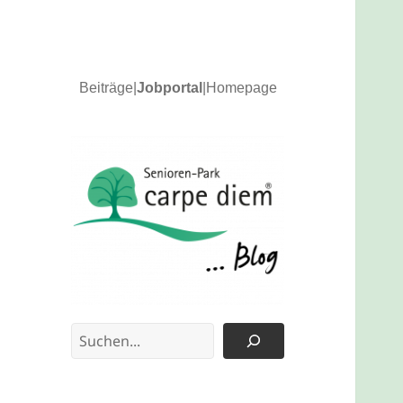
Beiträge
|
Jobportal
|
Homepage
News und Updates
carpe diem Blog
Suchen