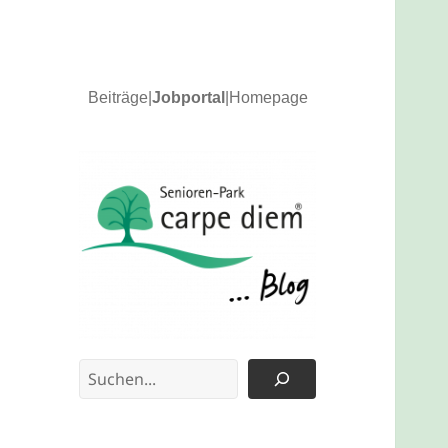
Beiträge
|
Jobportal
|
Homepage
News und Updates
carpe diem Blog
Suchen