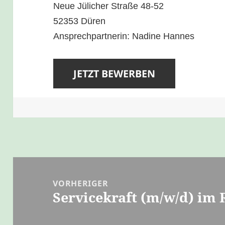
Neue Jülicher Straße 48-52
52353 Düren
Ansprechpartnerin: Nadine Hannes
Beitragsnavigation
VORHERIGER
Servicekraft (m/w/d) im 
Vorheriger
Beitrag: