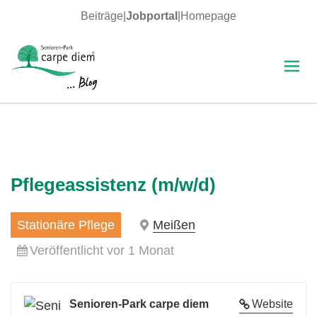
Beiträge
|
Jobportal
|
Homepage
MENÜ
UND
WIDGETS
carpe diem Blog
Pflegeassistenz (m/w/d)
Stationäre Pflege
Meißen
Veröffentlicht vor 1 Monat
Senioren-Park carpe diem
Website