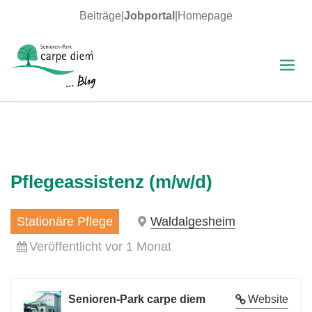
Beiträge
|
Jobportal
|
Homepage
MENÜ
UND
WIDGETS
carpe diem Blog
Pflegeassistenz (m/w/d)
Stationäre Pflege
Waldalgesheim
Veröffentlicht vor 1 Monat
Senioren-Park carpe diem
Website