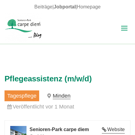
Beiträge
|
Jobportal
|
Homepage
MENÜ
UND
WIDGETS
carpe diem Blog
Pflegeassistenz (m/w/d)
Tagespflege
Minden
Veröffentlicht vor 1 Monat
Senioren-Park carpe diem
Website