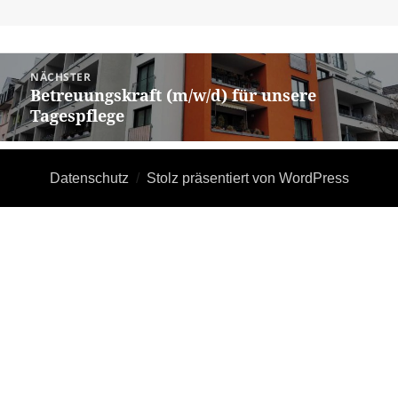
Beitragsnavigation
NÄCHSTER
Betreuungskraft (m/w/d) für unsere
Nächster
Tagespflege
Beitrag:
Datenschutz
Stolz präsentiert von WordPress