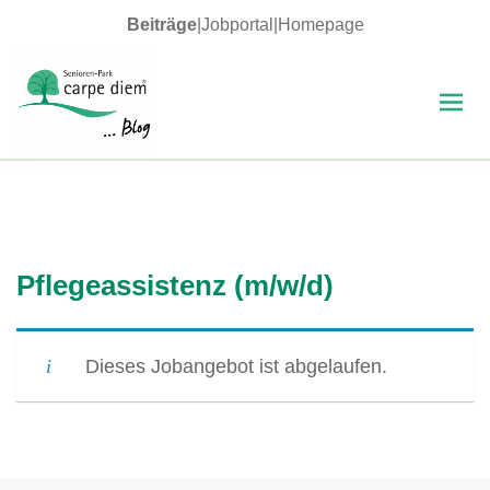
Beiträge
|
Jobportal
|
Homepage
MENÜ
UND
WIDGETS
carpe diem Blog
Pflegeassistenz (m/w/d)
Dieses Jobangebot ist abgelaufen.