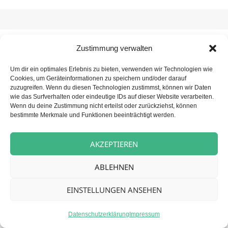
Zustimmung verwalten
Beitragsnavigation
NÄCHSTER
Betreuungskraft (m/w/d) für unsere
Nächster
Um dir ein optimales Erlebnis zu bieten, verwenden wir Technologien wie
Tagespflege
Cookies, um Geräteinformationen zu speichern und/oder darauf
Beitrag:
zuzugreifen. Wenn du diesen Technologien zustimmst, können wir Daten
wie das Surfverhalten oder eindeutige IDs auf dieser Website verarbeiten.
Wenn du deine Zustimmung nicht erteilst oder zurückziehst, können
bestimmte Merkmale und Funktionen beeinträchtigt werden.
Datenschutz
Stolz präsentiert von WordPress
AKZEPTIEREN
ABLEHNEN
EINSTELLUNGEN ANSEHEN
Datenschutzerklärung
Impressum