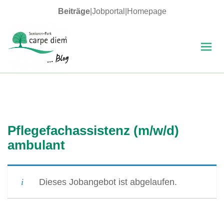
Beiträge
|
Jobportal
|
Homepage
MENÜ
UND
WIDGETS
carpe diem Blog
Pflegefachassistenz (m/w/d)
ambulant
Dieses Jobangebot ist abgelaufen.