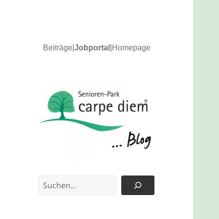
Beiträge
|
Jobportal
|
Homepage
News und Updates
carpe diem Blog
Suchen