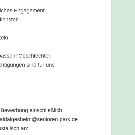
g
liches Engagement
diensten
keln
passen! Geschlechter,
chtigungen sind für uns
 Bewerbung einschließlich
 waldalgesheim@senioren-park.de
stalisch an: