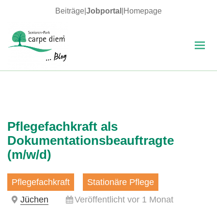
Beiträge
|
Jobportal
|
Homepage
MENÜ
UND
WIDGETS
carpe diem Blog
Pflegefachkraft als
Dokumentationsbeauftragte
(m/w/d)
Pflegefachkraft
Stationäre Pflege
Jüchen
Veröffentlicht vor 1 Monat