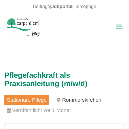
Beiträge
|
Jobportal
|
Homepage
MENÜ
UND
WIDGETS
carpe diem Blog
Pflegefachkraft als
Praxisanleitung (m/w/d)
Stationäre Pflege
Rommerskirchen
Veröffentlicht vor 1 Monat