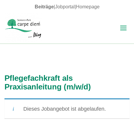
Beiträge
|
Jobportal
|
Homepage
MENÜ
UND
WIDGETS
carpe diem Blog
Pflegefachkraft als
Praxisanleitung (m/w/d)
Dieses Jobangebot ist abgelaufen.