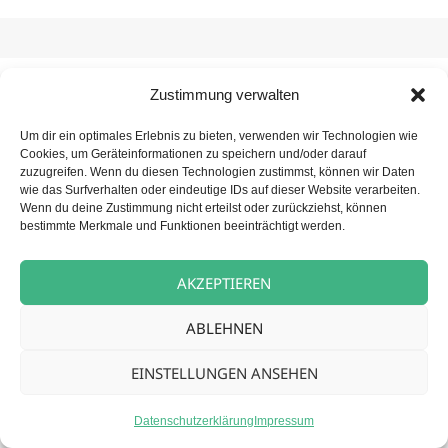
Zustimmung verwalten
Beitragsnavigation
VORHERIGER
Palliativfachkraft (m/w/d)
Vorheriger
Um dir ein optimales Erlebnis zu bieten, verwenden wir Technologien wie
Cookies, um Geräteinformationen zu speichern und/oder darauf
Beitrag:
zuzugreifen. Wenn du diesen Technologien zustimmst, können wir Daten
NÄCHSTER
wie das Surfverhalten oder eindeutige IDs auf dieser Website verarbeiten.
Reinigungskraft (m/w/d)
Wenn du deine Zustimmung nicht erteilst oder zurückziehst, können
Nächster
bestimmte Merkmale und Funktionen beeinträchtigt werden.
Beitrag:
AKZEPTIEREN
Datenschutz
Stolz präsentiert von WordPress
ABLEHNEN
EINSTELLUNGEN ANSEHEN
Datenschutzerklärung
Impressum