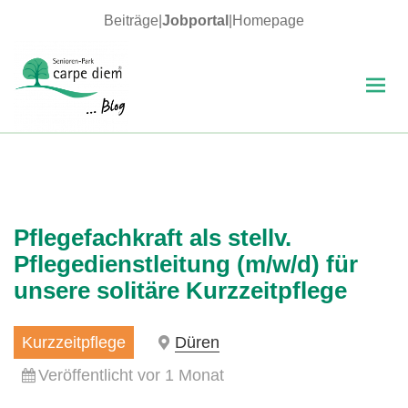
Beiträge
|
Jobportal
|
Homepage
MENÜ
UND
WIDGETS
carpe diem Blog
Pflegefachkraft als stellv.
Pflegedienstleitung (m/w/d) für
unsere solitäre Kurzzeitpflege
Kurzzeitpflege
Düren
Veröffentlicht vor 1 Monat