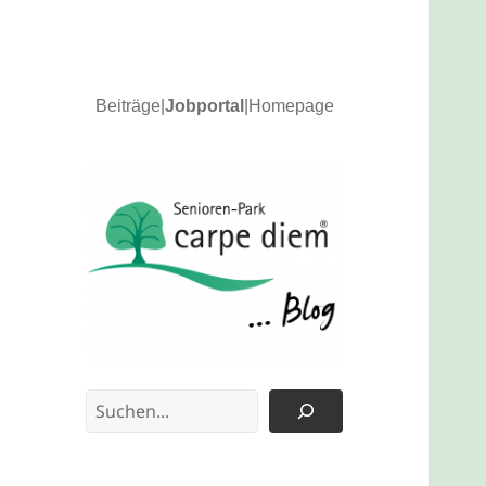
Beiträge
|
Jobportal
|
Homepage
News und Updates
carpe diem Blog
Suchen