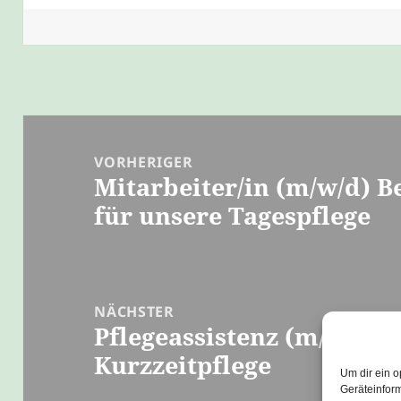
Beitragsnavigation
VORHERIGER
Mitarbeiter/in (m/w/d) B
Vorheriger
für unsere Tagespflege
Beitrag:
NÄCHSTER
Pflegeassistenz (m/w/d) f
Nächster
Kurzzeitpflege
Beitrag:
Um dir ein o
Geräteinfor