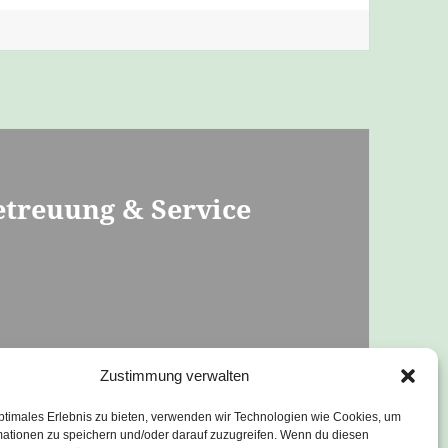
etreuung & Service
ür unsere solitäre
Zustimmung verwalten
ptimales Erlebnis zu bieten, verwenden wir Technologien wie Cookies, um
mationen zu speichern und/oder darauf zuzugreifen. Wenn du diesen