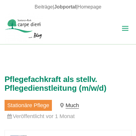
Beiträge
|
Jobportal
|
Homepage
MENÜ
UND
WIDGETS
carpe diem Blog
Pflegefachkraft als stellv.
Pflegedienstleitung (m/w/d)
Stationäre Pflege
Much
Veröffentlicht vor 1 Monat