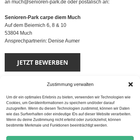
an much@senioren-park.de oder postalisch an:
Senioren-Park carpe diem Much
Auf dem Beiemich 6, 8 & 10
53804 Much
Ansprechpartnerin: Denise Aumer
Zustimmung verwalten
Um dir ein optimales Erlebnis zu bieten, verwenden wir Technologien wie
Cookies, um Geräteinformationen zu speichern und/oder darauf
zuzugreifen. Wenn du diesen Technologien zustimmst, können wir Daten
Beitragsnavigation
wie das Surfverhalten oder eindeutige IDs auf dieser Website verarbeiten.
VORHERIGER
Wenn du deine Zustimmung nicht erteilst oder zurückziehst, können
Pflegedienstleitung (m/w/d) für unsere
Vorheriger
bestimmte Merkmale und Funktionen beeinträchtigt werden.
Tagespflege
Beitrag: