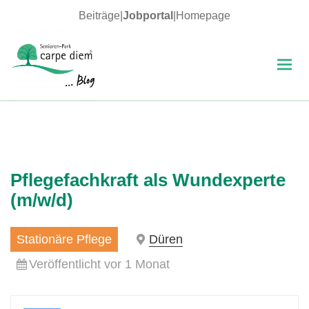
Beiträge
|
Jobportal
|
Homepage
MENÜ
UND
WIDGETS
carpe diem Blog
Pflegefachkraft als Wundexperte
(m/w/d)
Stationäre Pflege
Düren
Veröffentlicht vor 1 Monat