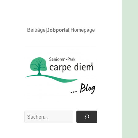
Beiträge
|
Jobportal
|
Homepage
News und Updates
carpe diem Blog
Suchen