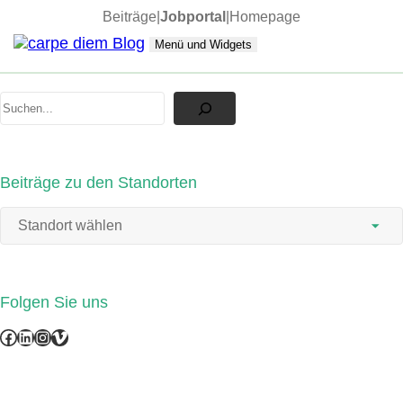
Zum
Beiträge
|
Jobportal
|
Homepage
Inhalt
springen
Menü und Widgets
carpe diem Blog
News und Updates
Suchen
Beiträge zu den Standorten
Folgen Sie uns
Facebook
LinkedIn
Instagram
Vimeo