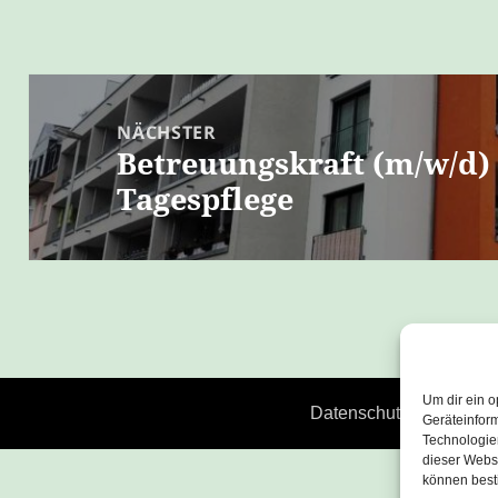
Beitragsnavigation
NÄCHSTER
Betreuungskraft (m/w/d)
Nächster
Tagespflege
Beitrag:
Um dir ein o
Datenschutz
Stolz pr
Geräteinfor
Technologien
dieser Websi
können best