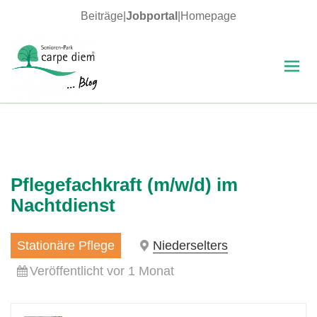
Beiträge
|
Jobportal
|
Homepage
MENÜ
UND
WIDGETS
carpe diem Blog
Pflegefachkraft (m/w/d) im
Nachtdienst
Stationäre Pflege
Niederselters
Veröffentlicht vor 1 Monat