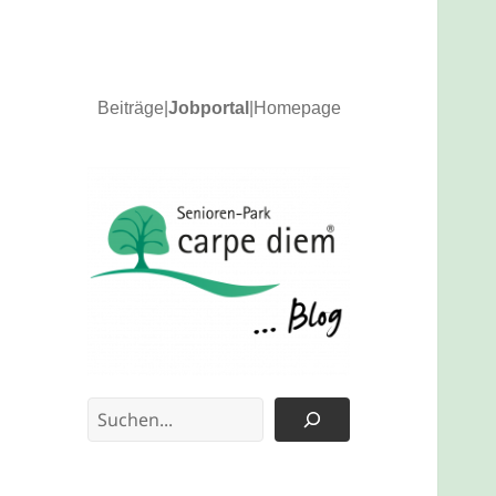
Beiträge
|
Jobportal
|
Homepage
News und Updates
carpe diem Blog
Suchen