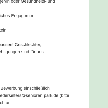
ger/in oder Gesundheits- und
liches Engagement
keln
passen! Geschlechter,
chtigungen sind für uns
 Bewerbung einschließlich
iederselters@senioren-park.de (bitte
ch an: