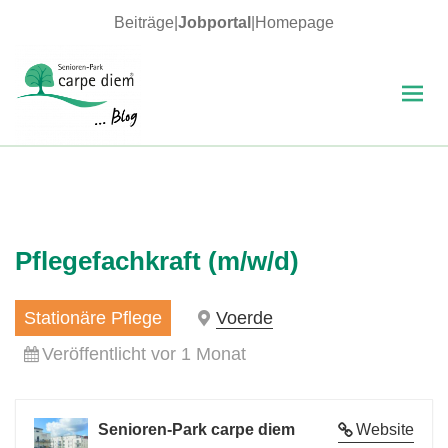
Beiträge
|
Jobportal
|
Homepage
MENÜ
UND
WIDGETS
carpe diem Blog
Pflegefachkraft (m/w/d)
Stationäre Pflege
Voerde
Veröffentlicht vor 1 Monat
Senioren-Park carpe diem
Website