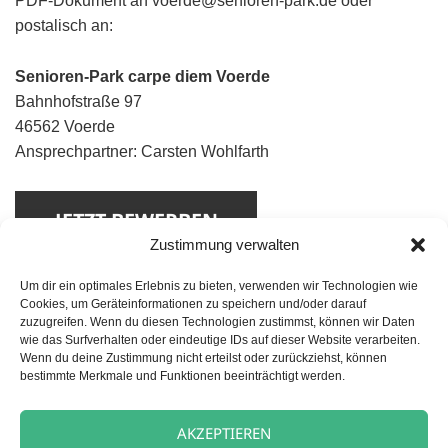
PDF-Dokument an voerde@senioren-park.de oder
postalisch an:
Senioren-Park carpe diem Voerde
Bahnhofstraße 97
46562 Voerde
Ansprechpartner: Carsten Wohlfarth
Zustimmung verwalten
Um dir ein optimales Erlebnis zu bieten, verwenden wir Technologien wie
Cookies, um Geräteinformationen zu speichern und/oder darauf
zuzugreifen. Wenn du diesen Technologien zustimmst, können wir Daten
wie das Surfverhalten oder eindeutige IDs auf dieser Website verarbeiten.
Wenn du deine Zustimmung nicht erteilst oder zurückziehst, können
bestimmte Merkmale und Funktionen beeinträchtigt werden.
Beitragsnavigation
VORHERIGER
Koch/Köchin (m/w/d)
Vorheriger
AKZEPTIEREN