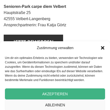
Senioren-Park carpe diem Velbert
Hauptstraße 25
42555 Velbert-Langenberg
Ansprechpartnerin: Frau Katja Görtz
Zustimmung verwalten
Um dir ein optimales Erlebnis zu bieten, verwenden wir Technologien wie
Cookies, um Geräteinformationen zu speichern und/oder darauf
zuzugreifen. Wenn du diesen Technologien zustimmst, können wir Daten
wie das Surfverhalten oder eindeutige IDs auf dieser Website verarbeiten.
Wenn du deine Zustimmung nicht erteilst oder zurückziehst, können
bestimmte Merkmale und Funktionen beeinträchtigt werden.
Beitragsnavigation
VORHERIGER
Pflegefachassistenz (m/w/d)
Vorheriger
AKZEPTIEREN
Beitrag:
NÄCHSTER
ABLEHNEN
Pflegefachkraft (m/w/d)
Nächster