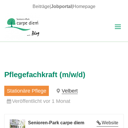
Beiträge
|
Jobportal
|
Homepage
MENÜ
UND
WIDGETS
carpe diem Blog
Pflegefachkraft (m/w/d)
Stationäre Pflege
Velbert
Veröffentlicht vor 1 Monat
Senioren-Park carpe diem
Website