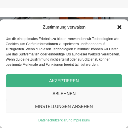
Beitragsnavigation
NÄCHSTER
Zustimmung verwalten
Betreuungskraft (m/w/d) für unsere
Nächster
Tagespflege
Beitrag:
Um dir ein optimales Erlebnis zu bieten, verwenden wir Technologien wie
Cookies, um Geräteinformationen zu speichern und/oder darauf
zuzugreifen. Wenn du diesen Technologien zustimmst, können wir Daten
wie das Surfverhalten oder eindeutige IDs auf dieser Website verarbeiten.
Datenschutz
Stolz präsentiert von WordPress
Wenn du deine Zustimmung nicht erteilst oder zurückziehst, können
bestimmte Merkmale und Funktionen beeinträchtigt werden.
AKZEPTIEREN
ABLEHNEN
EINSTELLUNGEN ANSEHEN
Datenschutzerklärung
Impressum