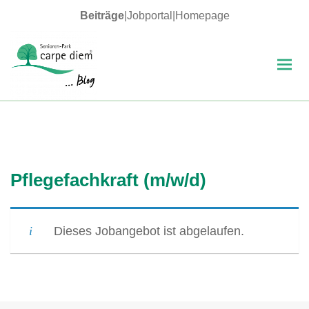
Beiträge
|
Jobportal
|
Homepage
MENÜ
UND
WIDGETS
carpe diem Blog
Pflegefachkraft (m/w/d)
Dieses Jobangebot ist abgelaufen.