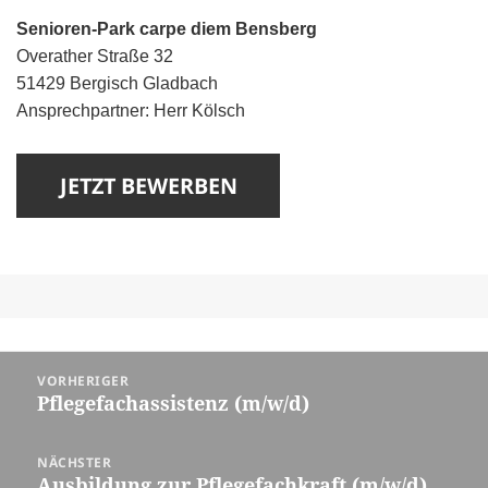
Senioren-Park carpe diem Bensberg
Overather Straße 32
51429 Bergisch Gladbach
Ansprechpartner: Herr Kölsch
Beitragsnavigation
VORHERIGER
Pflegefachassistenz (m/w/d)
Vorheriger
Beitrag:
NÄCHSTER
Ausbildung zur Pflegefachkraft (m/w/d)
Nächster