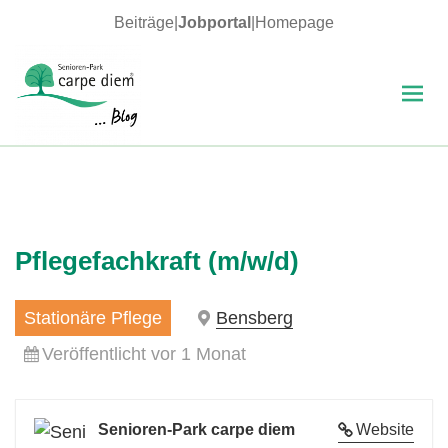
Beiträge
|
Jobportal
|
Homepage
MENÜ
UND
WIDGETS
carpe diem Blog
Pflegefachkraft (m/w/d)
Stationäre Pflege
Bensberg
Veröffentlicht vor 1 Monat
Senioren-Park carpe diem
Website