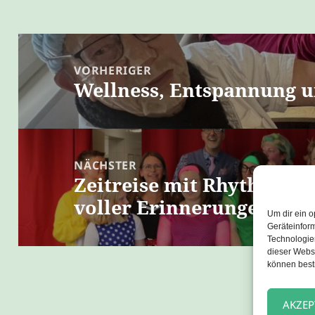
Beitragsnavigation
VORHERIGER
Wellness, Entspannung u
Vorheriger
Beitrag:
NÄCHSTER
Zeitreise mit Rhythmus:
Nächster
voller Erinnerungen
Beitrag:
Um dir ein o
Geräteinfor
Technologien
dieser Websi
können best
AKZEP