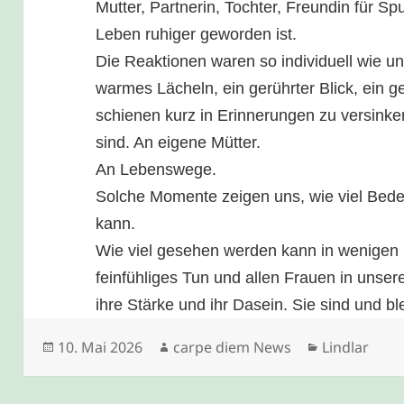
Mutter, Partnerin, Tochter, Freundin für S
Leben ruhiger geworden ist.
Die Reaktionen waren so individuell wie u
warmes Lächeln, ein gerührter Blick, ein g
schienen kurz in Erinnerungen zu versinke
sind. An eigene Mütter.
An Lebenswege.
Solche Momente zeigen uns, wie viel Bedeu
kann.
Wie viel gesehen werden kann in wenigen
feinfühliges Tun und allen Frauen in unse
ihre Stärke und ihr Dasein. Sie sind und ble
Veröffentlicht
Autor
Kategorien
10. Mai 2026
carpe diem News
Lindlar
am