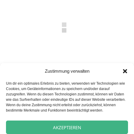
Zustimmung verwalten
Veröffentlicht
Autor
Kategorien
17. Oktober 2025
carpe diem News
Um dir ein optimales Erlebnis zu bieten, verwenden wir Technologien wie
am
Cookies, um Geräteinformationen zu speichern und/oder darauf
Hellenthal
zuzugreifen. Wenn du diesen Technologien zustimmst, können wir Daten
wie das Surfverhalten oder eindeutige IDs auf dieser Website verarbeiten.
Wenn du deine Zustimmung nicht erteilst oder zurückziehst, können
bestimmte Merkmale und Funktionen beeinträchtigt werden.
Beitragsnavigation
VORHERIGER
Herbstfarben im Haus
Vorheriger
AKZEPTIEREN
Beitrag: