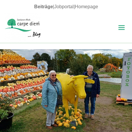
Beiträge
|
Jobportal
|
Homepage
MENÜ
UND
WIDGETS
carpe diem Blog