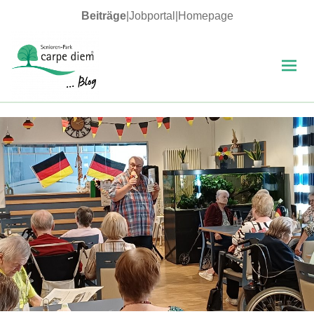
Beiträge
|
Jobportal
|
Homepage
MENÜ
UND
WIDGETS
carpe diem Blog