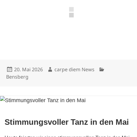
Veröffentlicht
Autor
Kategorien
20. Mai 2026
carpe diem News
am
Bensberg
Stimmungsvoller Tanz in den Mai