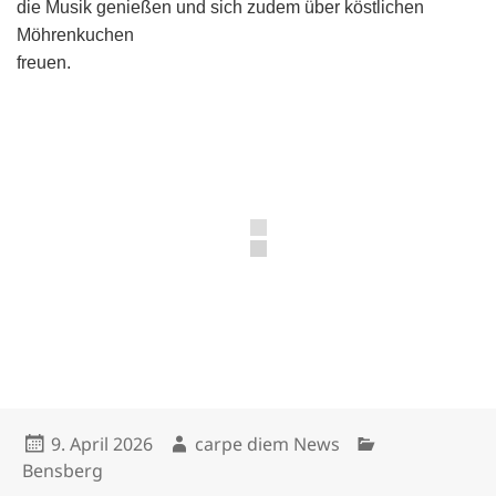
die Musik genießen und sich zudem über köstlichen
Möhrenkuchen
freuen.
Veröffentlicht
Autor
Kategorien
9. April 2026
carpe diem News
am
Bensberg