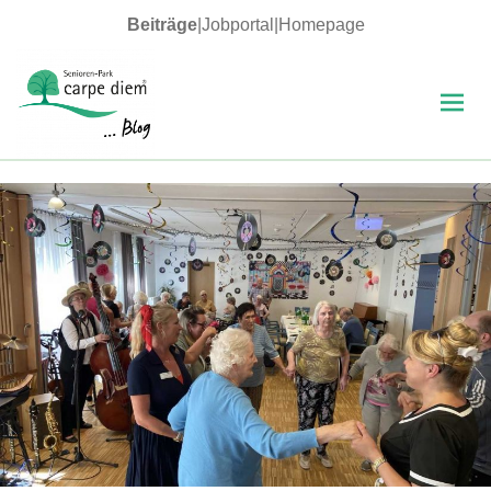
Beiträge
|
Jobportal
|
Homepage
MENÜ
UND
WIDGETS
carpe diem Blog