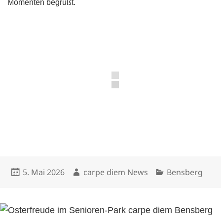
Momenten begrüßt.
Veröffentlicht
Autor
Kategorien
5. Mai 2026
carpe diem News
Bensberg
am