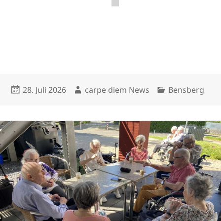
Veröffentlicht
Autor
Kategorien
28. Juli 2026
carpe diem News
Bensberg
am