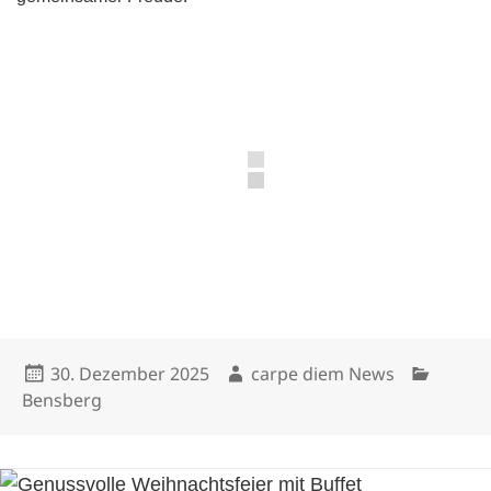
Veröffentlicht
Autor
Kategori
30. Dezember 2025
carpe diem News
am
Bensberg