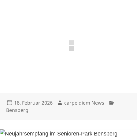
Veröffentlicht
Autor
Kategorien
18. Februar 2026
carpe diem News
am
Bensberg