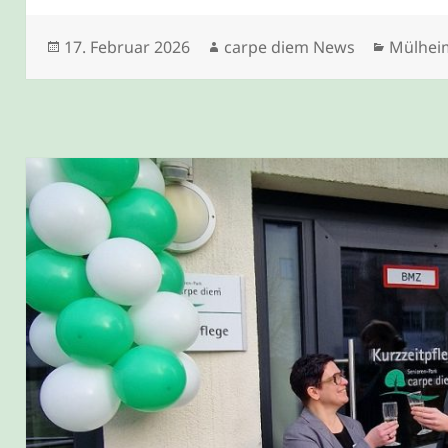
Veröffentlicht
Autor
Kategor
17. Februar 2026
carpe diem News
Mülhei
am