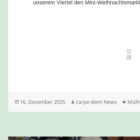
unserem Viertel den Mini-Weihnachtsmark
Veröffentlicht
Autor
Kate
16. Dezember 2025
carpe diem News
Mülh
am