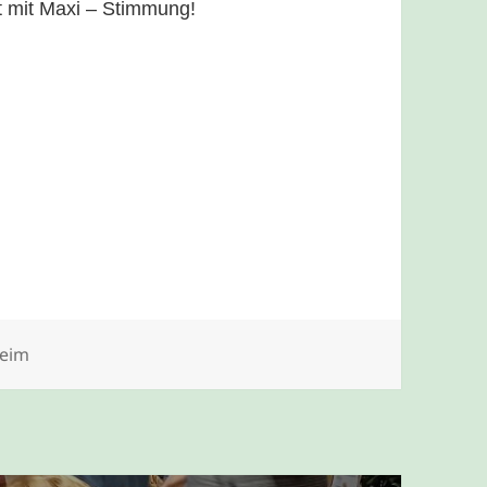
t mit Maxi – Stimmung!
gorien
eim